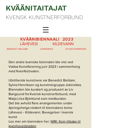
KVÄÄNITAITAJAT
KVENSK KUNSTNERFORBUND
KVÄÄNIBIENNAALI 2023
LÄHEVESI KILDEVANN
BENEDICT BELDAM JOKIROIKKA SYLVIA HENRIKSEN
Den andre kvenske biennalen ble vist ved
Vadsø Kunstforening juni 2023 i sammenheng
med Kvenfestivalen.
Utstillende kunstnere var Benedict Beldam,
Sylvia Henriksen og kunstnergruppa Jokiroikka.
Biennalen ble kuratert og produsert av Liv
Bangsund fra Kvensk kunstnerforbund, med
Maija Liisa Björklund som medkurator.
Det ble avhold flere arrangementer under
åpningshelga relatert til biennalens tema:
Lähevesi - Kildevann: Bevegelser i kvensk
kunst.
Les mer om biennalen her:
NRK: Kom tilbake til
kvenhovedstaden